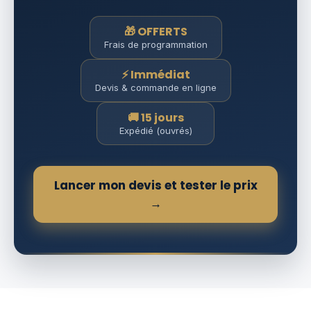
🎁 OFFERTS
Frais de programmation
⚡ Immédiat
Devis & commande en ligne
🚚 15 jours
Expédié (ouvrés)
Lancer mon devis et tester le prix
→