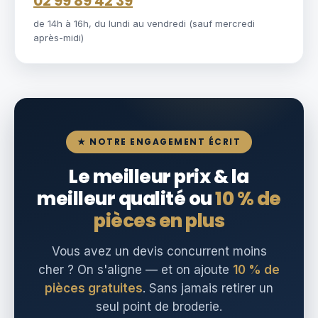
02 99 89 42 39
de 14h à 16h, du lundi au vendredi (sauf mercredi
après-midi)
★ NOTRE ENGAGEMENT ÉCRIT
Le meilleur prix & la
meilleur qualité ou
10 % de
pièces en plus
Vous avez un devis concurrent moins
cher ? On s'aligne — et on ajoute
10 % de
pièces gratuites
. Sans jamais retirer un
seul point de broderie.